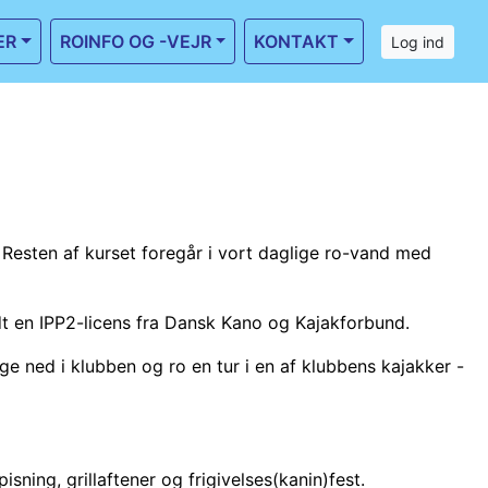
ER
ROINFO OG -VEJR
KONTAKT
Log ind
Resten af kurset foregår i vort daglige ro-vand med
stedt en IPP2-licens fra Dansk Kano og Kajakforbund.
age ned i klubben og ro en tur i en af klubbens kajakker -
isning, grillaftener og frigivelses(kanin)fest.