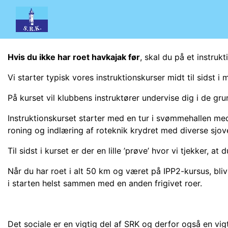
Hvis du ikke har roet havkajak før
, skal du på et instruk
Vi starter typisk vores instruktionskurser midt til sidst i 
På kurset vil klubbens instruktører undervise dig i de 
Instruktionskurset starter med en tur i svømmehallen me
roning og indlæring af roteknik krydret med diverse sjov
Til sidst i kurset er der en lille ’prøve’ hvor vi tjekker
Når du har roet i alt 50 km og været på IPP2-kursus, blive
i starten helst sammen med en anden frigivet roer.
Det sociale er en vigtig del af SRK og derfor også en vigti