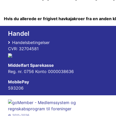
Hvis du allerede er frigivet havkajakroer fra en anden k
Handel
Handelsbetingelser
CVR: 32704581
Middelfart Sparekasse
Reg. nr. 0756 Konto 0000038636
MobilePay
593206
© 2011-2026