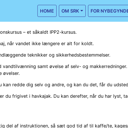
HOME
OM SRK
FOR NYBEGYND
tionskursus – et såkaldt IPP2-kursus.
maj, når vandet ikke længere er alt for koldt.
grundlæggende teknikker og sikkerhedsbestemmelser.
d vandtilvænning samt øvelse af selv- og makkerredninger. 
e øvelser.
, at du kan redde dig selv og andre, og kan du det, får du ud
r du frigivet i havkajak. Du kan derefter, når du har lyst, t
g del af instruktionen, så sæt god tid af til kaffe/te, kagesp